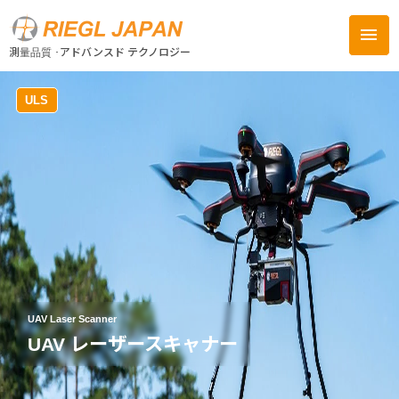
menu
close
測量品質 ･アドバンスド テクノロジー
ULS
UAV Laser Scanner
UAV レーザースキャナー