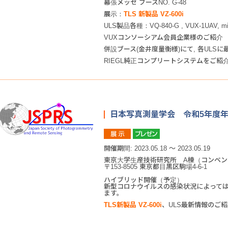
幕張メッセ ブースNO. G-48
展示：
TLS 新製品 VZ-600i
ULS製品各種：VQ-840-G , VUX-1UAV, min
VUXコンソーシアム会員企業様のご紹介
併設ブース(金井度量衡様)にて, 各ULS
RIEGL純正コンプリートシステムをご紹
日本写真測量学会 令和5年度
開催期間: 2023.05.18 ～ 2023.05.19
東京大学生産技術研究所 A棟（コンベ
〒153-8505 東京都目黒区駒場4-6-1
ハイブリッド開催（予定）
新型コロナウイルスの感染状況によって
ます。
TLS新製品 VZ-600i
、ULS最新情報のご