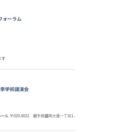
元計測フォーラム
ます
秋季学術講演会
 〒020-0022 岩手県盛岡大通一丁目1-