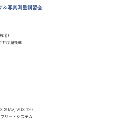
ザ＆写真測量講習会
御殿場）
、金井度量衡㈱
X-3UAV, VUX-120
コンプリートシステム