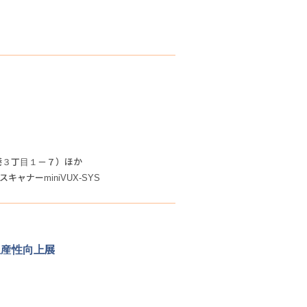
港３丁目１－７）ほか
キャナーminiVUX-SYS
量生産性向上展