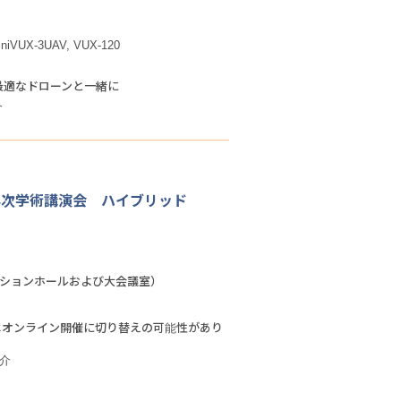
iVUX-3UAV, VUX-120
に最適なドローンと一緒に
介
年次学術講演会 ハイブリッド
ンションホールおよび大会議室）
はオンライン開催に切り替えの可能性があり
紹介